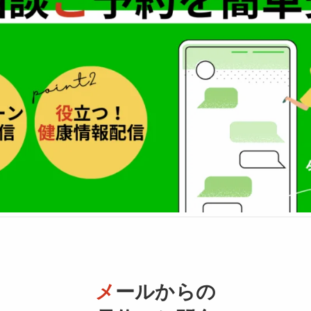
メ
ールからの