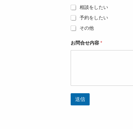
相談をしたい
予約をしたい
その他
ど
お問合せ内容
*
れ
を
ご
希
望
で
す
か
？
ど
送信
れ
を
ご
希
望
で